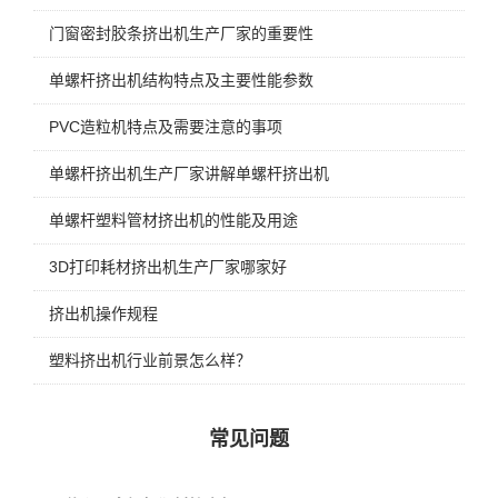
门窗密封胶条挤出机生产厂家的重要性
单螺杆挤出机结构特点及主要性能参数
PVC造粒机特点及需要注意的事项
单螺杆挤出机生产厂家讲解单螺杆挤出机
单螺杆塑料管材挤出机的性能及用途
3D打印耗材挤出机生产厂家哪家好
挤出机操作规程
塑料挤出机行业前景怎么样？
常见问题