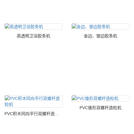
高透明卫浴胶条机
金边、银边胶条机
PVC锥形双螺杆造粒机
PVC积木同向平行双螺杆造粒机