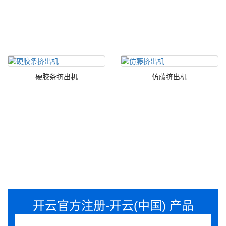
硬胶条挤出机
仿藤挤出机
开云官方注册-开云(中国) 产品