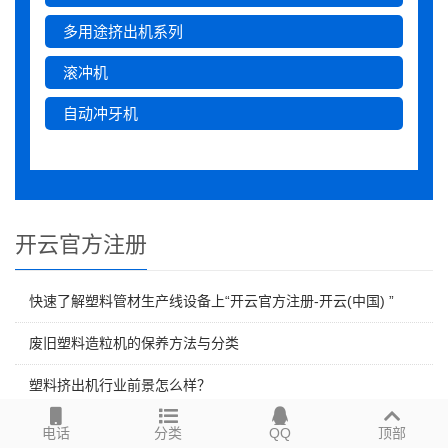
多用途挤出机系列
滚冲机
自动冲牙机
开云官方注册
快速了解塑料管材生产线设备上“开云官方注册-开云(中国) ”
废旧塑料造粒机的保养方法与分类
塑料挤出机行业前景怎么样？
塑料挤出机成型塑料制品生产特点和种类有哪些
电话
分类
QQ
顶部