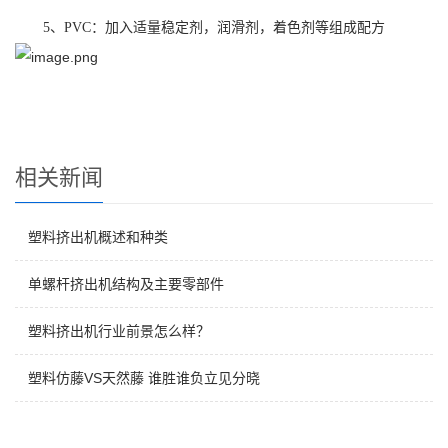
5、PVC：加入适量稳定剂，润滑剂，着色剂等组成配方
相关新闻
塑料挤出机概述和种类
单螺杆挤出机结构及主要零部件
塑料挤出机行业前景怎么样？
塑料仿藤VS天然藤 谁胜谁负立见分晓