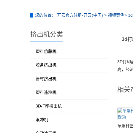
您的位置：
开云官方注册-开云(中国)
>
视频案例
>
3
挤出机分类
3d
塑料仿藤机
3D打
胶条挤出机
高，经
管材挤出机
相关
塑料造粒机
3D打印挤出机
滚冲机