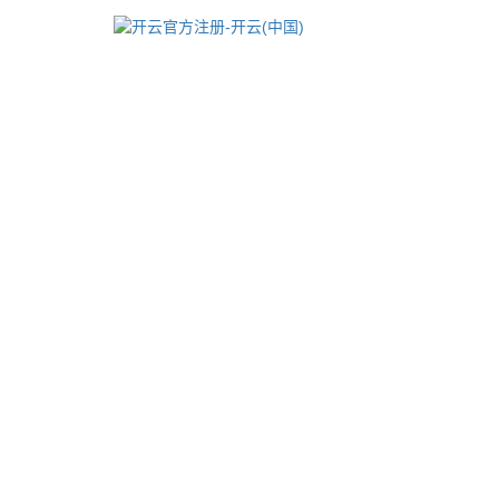
开云官方注册