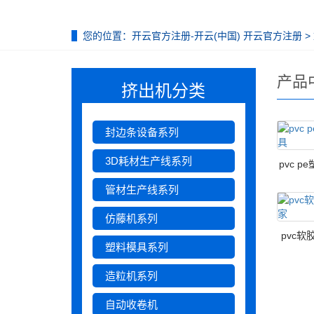
您的位置：
开云官方注册-开云(中国) 开云官方注册
>
产品
挤出机分类
封边条设备系列
3D耗材生产线系列
pvc 
管材生产线系列
仿藤机系列
pvc
塑料模具系列
造粒机系列
自动收卷机