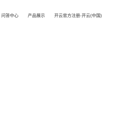
问答中心
产品展示
开云官方注册-开云(中国)