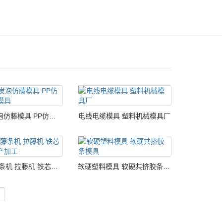
一出四发泡仿藤模具 PP仿藤条挤出模具
电线电缆模具 塑料机械模具厂
仿藤机 藤条机 拉藤机 铁芯藤模具生产加工
软硬塑料模具 软硬共挤胶条模具